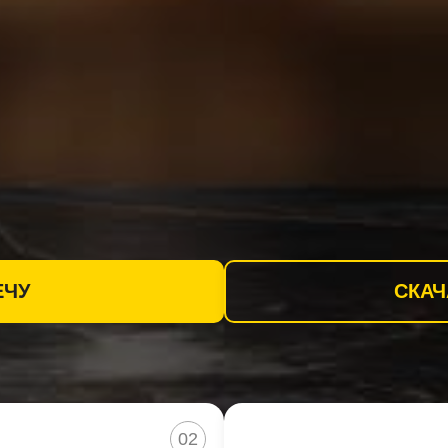
ЕЧУ
СКАЧ
02