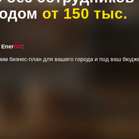
ходом
от 150 тыс.
ы
Ener
GO
:
рим бизнес-план для вашего города и под ваш бюдже