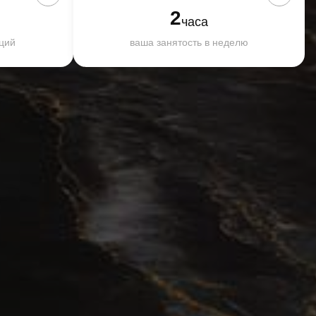
2
часа
ций
ваша занятость в неделю