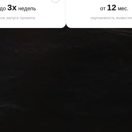
3х
12
до
недель
от
мес.
на запуск проекта
окупаемость инвести